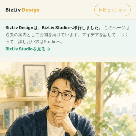
BizLiv
Design
体験セッション
BizLiv Designは、BizLiv Studioへ移行しました。
このページは
過去の案内として公開を続けています。アイデアを話して、つく
って、試したい方はStudioへ。
BizLiv Studioを見る →